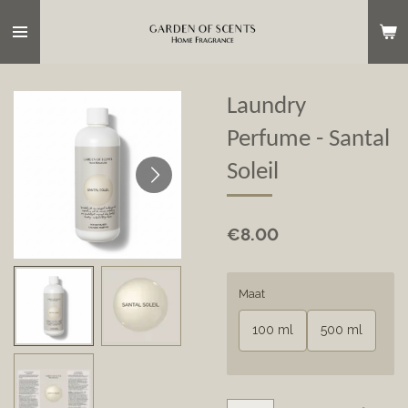
Skip
to
main
content
Laundry
Perfume - Santal
Soleil
€8.00
Maat
100 ml
500 ml