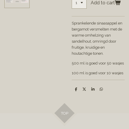
Add to cart
Sprankelende sinaasappel en
bergamot versmelten met de
warme omhelzing van
sandelhout, omringd door
fruitige, kruidige en
houtachtige tonen.
500 ml is goed voor 50 wasjes
100 ml is goed voor 10 wasjes
S
S
S
S
h
h
h
h
a
a
a
a
r
r
r
r
e
e
e
e
TOP