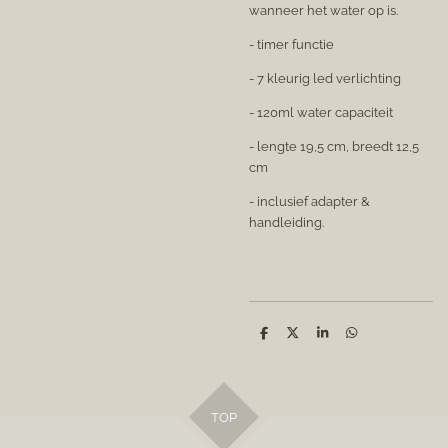
wanneer het water op is.
- timer functie
- 7 kleurig led verlichting
- 120ml water capaciteit
- lengte 19,5 cm
, breedt 12,5
cm
-
inclusief adapter &
handleiding.
S
S
S
S
h
h
h
h
a
a
a
a
r
r
r
r
e
e
e
e
TOP