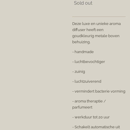
Sold out
Deze luxe en unieke aroma
diffuser heeft een
goudkleurig metale boven
behuizing.
- handmade
- luchtbevochtiger
- zuinig
- luchtzuiverend
- vermindert bacterie vorming
- aroma theraptie /
parfumeert
- werkduur tot 20 uur
- Schakelt automatische uit