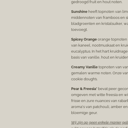
gedroogd fruit en hout noten.
Sunshine
heeft topnoten van lim
middennoten van framboos en s
bladgroenten en kristalsuiker, wa
toevoegt.
Spicey Orange
orange topnoten
van kaneel, nootmuskaat en krui
eucalyptus. In het hart kruidnage
basis van vanille, hout en kruide
Creamy Vanille
topnoten van van
gemalen warme noten. Onze vani
cookie dough’s.
Pear & Freesia*
bevat peer geco
omgeven met witte freesia en wi
frisse en zure nuances van rab
aroma's van patchouli, amber en w
bloemige geur.
Wij zijn op geen enkele manier gel