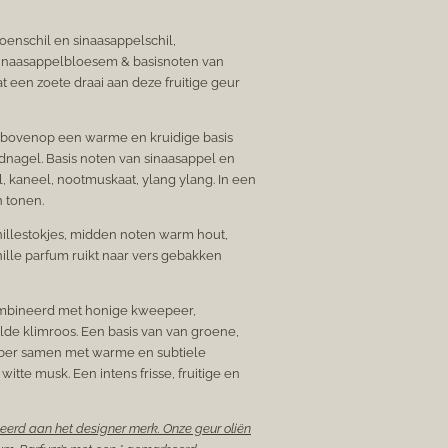
oenschil en sinaasappelschil,
inaasappelbloesem & basisnoten van
t een zoete draai aan deze fruitige geur
 bovenop een warme en kruidige basis
dnagel. Basis noten van sinaasappel en
l, kaneel, nootmuskaat, ylang ylang. In een
n tonen.
illestokjes, midden noten warm hout,
lle parfum ruikt naar vers gebakken
mbineerd met honige kweepeer,
lde klimroos. Een basis van van groene,
arber samen met warme en subtiele
itte musk. Een intens frisse, fruitige en
ieerd aan het designer merk. Onze geur oliën