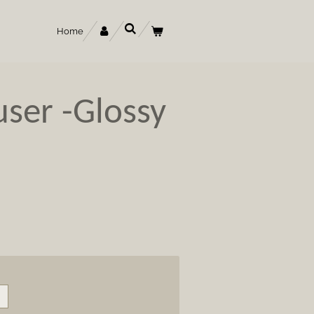
Home
user -Glossy