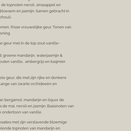
de topnoten neroli, sinasappel en
ebloesem en jasmijn. Samen gebracht in
chouli.
men, frisse vrouwelijke geur. Tonen van
oning.
 geur met in de top zout-vanille-
d; groene mandarijn, waterjasmijn &
uten vanille,
ambergrijs en kasjmier
le geur, die met zijn rijke en donkere
lange van zwarte orchideeën en
n bergamot, mandarijn en liquor de
os de mai, neroli en jasmijn. Basisnoten van
 ondertoon van vanille.
saties met zijn verslavende bloemige
elende topnoten van mandarijn en