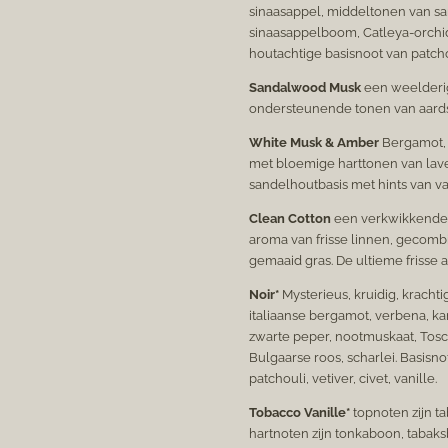
sinaasappel, middeltonen van s
sinaasappelboom, Catleya-orchid
houtachtige basisnoot van patcho
Sandalwood Musk
een weelderi
ondersteunende tonen van aardse 
White Musk & Amber
Bergamot,
met bloemige harttonen van laven
sandelhoutbasis met hints van va
Clean Cotton
een verkwikkende 
aroma van frisse linnen, gecom
gemaaid gras. De ultieme frisse
Noir*
Mysterieus, kruidig, krachti
italiaanse bergamot, verbena, kar
zwarte peper, nootmuskaat, Tosc
Bulgaarse roos, scharlei. Basisn
patchouli, vetiver, civet, vanille.
Tobacco Vanille*
topnoten zijn t
hartnoten zijn tonkaboon, tabaks