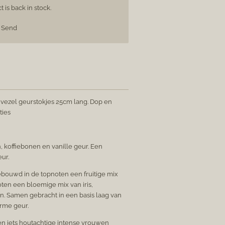
is back in stock.
Send
8 vezel geurstokjes 25cm lang. Dop en
ties
 koffiebonen en vanille geur. Een
eur.
bouwd in de topnoten een fruitige mix
ten een bloemige mix van iris,
. Samen gebracht in een basis laag van
rme geur.
en iets houtachtige intense vrouwen