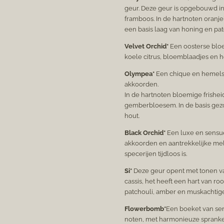
geur.
Deze geur is opgebouwd in 
framboos. In de hartnoten oranj
een basis laag van honing en pat
Velvet Orchid*
Een oosterse bloe
koele citrus, bloemblaadjes en h
Olympea*
Een chique en hemelse
akkoorden.
In de hartnoten bloemige frishei
gemberbloesem. In de basis gezo
hout.
Black Orchid*
Een luxe en sensue
akkoorden en aantrekkelijke me
specerijen tijdloos is.
Si*
Deze geur opent met tonen va
cassis, het heeft een hart van ro
patchouli, amber en muskachtige
Flowerbomb*
Een boeket van sen
noten, met harmonieuze sprank