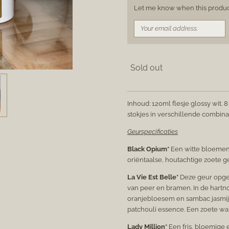
Let me know when this product 
Sold out
Inhoud: 120ml flesje glossy wit. 
stokjes in verschillende combina
Geurspecificaties
Black Opium*
Een witte bloemen,
oriëntaalse, houtachtige zoete g
La Vie Est Belle*
Deze geur opge
van peer en bramen. In de hartno
oranjebloesem en sambac jasmijn
patchouli essence. Een zoete wa
Lady Million*
Een fris, bloemige 