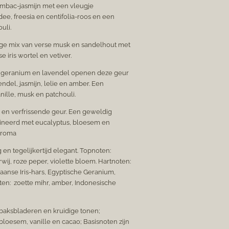
ambac-jasmijn met een vleugje
ee, freesia en centifolia-roos en een
uli.
ge mix van verse musk en sandelhout met
iris wortel en vetiver.
 geranium en lavendel openen deze geur
del, jasmijn, lelie en amber. Een
nille, musk en patchouli.
en verfrissende geur. Een geweldig
bineerd met eucalyptus, bloesem en
 aroma
g en tegelijkertijd elegant. Topnoten:
wij, roze peper, violette bloem. Hartnoten:
aanse Iris-hars, Egyptische Geranium,
oten: zoette mihr, amber, Indonesische
abaksbladeren en kruidige tonen;
bloesem, vanille en cacao; Basisnoten zijn