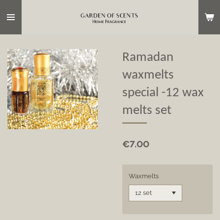
Skip
to
main
content
Ramadan
waxmelts
special -12 wax
melts set
€7.00
Waxmelts